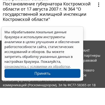
Постановление губернатора Костромской
области от 17 августа 2007 г. N 364 "О
государственной жилищной инспекции
Костромской области"
Мы обрабатываем локальные данные
браузера и используем инструменты
аналитики в целях улучшения и обеспечения
работоспособности сайта, статистических
© ООО "НПП "ГАРАНТ-СЕРВИС", 2026. Система ГАРАНТ
исследований и обзоров. Вы можете
выпускается с 1990 года. Компания "Гарант" и ее партнеры
запретить обработку указанных данных в
являются участниками Российской ассоциации правовой
настройках браузера. Пожалуйста,
информации ГАРАНТ.
ознакомьтесь с условиями их обработки
.
Портал ГАРАНТ.РУ зарегистрирован в качестве сетевого
Принять
издания Федеральной службой по надзору в сфере
связи,информационных технологий и массовых
коммуникаций (Роскомнадзором), Эл № ФС77-58365 от 18
июня 2014 года.
16+