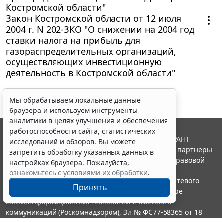
Костромской области"
Закон Костромской области от 12 июля
2004 г. N 202-ЗКО "О снижении на 2004 год
ставки налога на прибыль для
газораспределительных организаций,
осуществляющих инвестиционную
деятельность в Костромской области"
Мы обрабатываем локальные данные
браузера и используем инструменты
аналитики в целях улучшения и обеспечения
работоспособности сайта, статистических
© ООО "НПП "ГАРАНТ-СЕРВИС", 2026. Система ГАРАНТ
исследований и обзоров. Вы можете
выпускается с 1990 года. Компания "Гарант" и ее партнеры
запретить обработку указанных данных в
являются участниками Российской ассоциации правовой
настройках браузера. Пожалуйста,
информации ГАРАНТ.
ознакомьтесь с условиями их обработки
.
Портал ГАРАНТ.РУ зарегистрирован в качестве сетевого
Принять
издания Федеральной службой по надзору в сфере
связи,информационных технологий и массовых
коммуникаций (Роскомнадзором), Эл № ФС77-58365 от 18