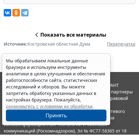
Показать все материалы
Источник:
Костромская областная Дума
Перепечатка
Мы обрабатываем локальные данные
браузера и используем инструменты
аналитики в целях улучшения и обеспечения
работоспособности сайта, статистических
© ООО "НПП "ГАРАНТ-СЕРВИС", 2026. Система ГАРАНТ
исследований и обзоров. Вы можете
выпускается с 1990 года. Компания "Гарант" и ее партнеры
запретить обработку указанных данных в
являются участниками Российской ассоциации правовой
настройках браузера. Пожалуйста,
информации ГАРАНТ.
ознакомьтесь с условиями их обработки
.
Портал ГАРАНТ.РУ зарегистрирован в качестве сетевого
Принять
издания Федеральной службой по надзору в сфере
связи,информационных технологий и массовых
коммуникаций (Роскомнадзором), Эл № ФС77-58365 от 18
июня 2014 года.