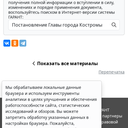
получения полной информации о вступлении в силу,
изменениях и порядке применения документа,
воспользуйтесь поиском в Интернет-версии системы
ГАРАНТ:
Показать все материалы
Перепечатка
Мы обрабатываем локальные данные
браузера и используем инструменты
аналитики в целях улучшения и обеспечения
работоспособности сайта, статистических
© ООО "НПП "ГАРАНТ-СЕРВИС", 2026. Система ГАРАНТ
исследований и обзоров. Вы можете
выпускается с 1990 года. Компания "Гарант" и ее партнеры
запретить обработку указанных данных в
являются участниками Российской ассоциации правовой
настройках браузера. Пожалуйста,
информации ГАРАНТ.