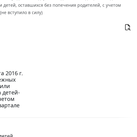
и детей, оставшихся без попечения родителей, с учетом
(не вступило в силу)
 2016 г.
нежных
 или
 детей-
четом
вартале
детей,