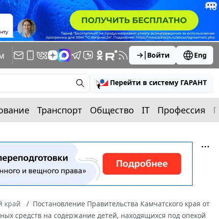
м
Войти
Eng
Перейти в систему ГАРАНТ
ование
Транспорт
Общество
IT
Профессия
П
й край
Постановление Правительства Камчатского края от
жных средств на содержание детей, находящихся под опекой