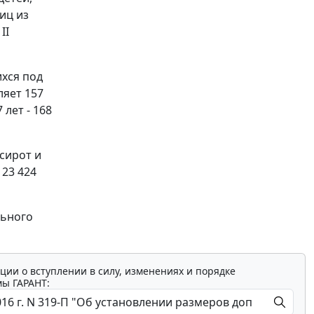
иц из
II
хся под
ляет 157
 лет - 168
сирот и
 23 424
льного
ции о вступлении в силу, изменениях и порядке
мы ГАРАНТ: