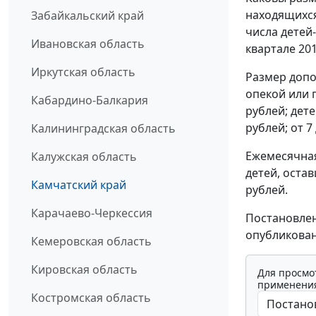
находящихся
Забайкальский край
числа детей-
Ивановская область
квартале 201
Иркутская область
Размер допо
опекой или 
Кабардино-Балкария
рублей; детей
рублей; от 7 
Калининградская область
Ежемесячная
Калужская область
детей, оста
Камчатский край
рублей.
Карачаево-Черкессия
Постановлен
опубликован
Кемеровская область
Кировская область
Для просмо
применения
Костромская область