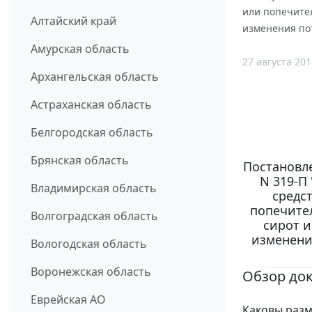
или попечител
Алтайский край
изменения пот
Амурская область
27 августа 201
Архангельская область
Астраханская область
Белгородская область
Брянская область
Постановле
N 319-П
Владимирская область
средс
попечител
Волгоградская область
сирот и
изменения
Вологодская область
Воронежская область
Обзор до
Еврейская АО
Каковы разм