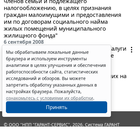
членов семьи и подлежащего
налогообложению, в целях признания
граждан малоимущими и предоставления
им по договорам социального найма
жилых помещений муниципального
жилищного фонда"
6 сентября 2008
Постановление Городского Головы г. Калуги
Мы обрабатываем локальные данные
от 11 августа 2008 г. N 138-п "О порядке
браузера и используем инструменты
стимулирования руководителей
аналитики в целях улучшения и обеспечения
муниципальных образовательных
работоспособности сайта, статистических
учреждений города Калуги, перешедших на
исследований и обзоров. Вы можете
региональную систему оплаты труда"
запретить обработку указанных данных в
настройках браузера. Пожалуйста,
ознакомьтесь с условиями их обработки
.
Принять
© ООО "НПП "ГАРАНТ-СЕРВИС", 2026. Система ГАРАНТ
выпускается с 1990 года. Компания "Гарант" и ее партнеры
являются участниками Российской ассоциации правовой