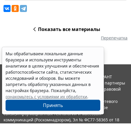
Показать все материалы
Перепечатка
Мы обрабатываем локальные данные
браузера и используем инструменты
аналитики в целях улучшения и обеспечения
работоспособности сайта, статистических
© ООО "НПП "ГАРАНТ-СЕРВИС", 2026. Система ГАРАНТ
исследований и обзоров. Вы можете
выпускается с 1990 года. Компания "Гарант" и ее партнеры
запретить обработку указанных данных в
являются участниками Российской ассоциации правовой
настройках браузера. Пожалуйста,
информации ГАРАНТ.
ознакомьтесь с условиями их обработки
.
Портал ГАРАНТ.РУ зарегистрирован в качестве сетевого
Принять
издания Федеральной службой по надзору в сфере
связи,информационных технологий и массовых
коммуникаций (Роскомнадзором), Эл № ФС77-58365 от 18
июня 2014 года.