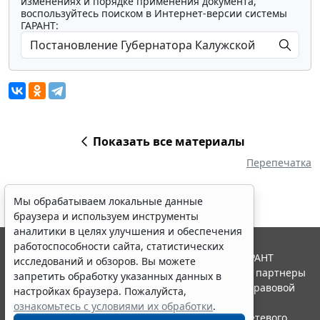
изменениях и порядке применения документа,
воспользуйтесь поиском в Интернет-версии системы
ГАРАНТ:
Показать все материалы
Перепечатка
Мы обрабатываем локальные данные
браузера и используем инструменты
аналитики в целях улучшения и обеспечения
работоспособности сайта, статистических
© ООО "НПП "ГАРАНТ-СЕРВИС", 2026. Система ГАРАНТ
исследований и обзоров. Вы можете
выпускается с 1990 года. Компания "Гарант" и ее партнеры
запретить обработку указанных данных в
являются участниками Российской ассоциации правовой
настройках браузера. Пожалуйста,
информации ГАРАНТ.
ознакомьтесь с условиями их обработки
.
Портал ГАРАНТ.РУ зарегистрирован в качестве сетевого