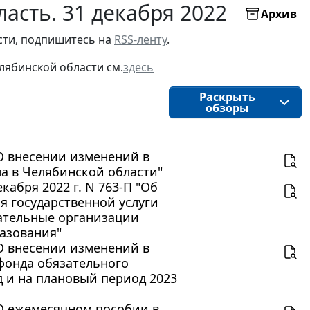
асть. 31 декабря 2022
Архив
ти, подпишитесь на 
RSS-ленту
.
лябинской области
см.
здесь
Раскрыть
обзоры
"О внесении изменений в
а в Челябинской области"
абря 2022 г. N 763-П "Об
 государственной услуги
вательные организации
азования"
"О внесении изменений в
фонда обязательного
д и на плановый период 2023
"О ежемесячном пособии в