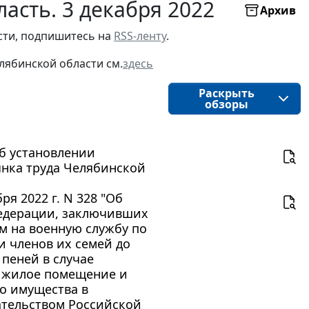
асть. 3 декабря 2022
Архив
ти, подпишитесь на 
RSS-ленту
.
лябинской области
см.
здесь
Раскрыть
обзоры
Об установлении
нка труда Челябинской
я 2022 г. N 328 "Об
едерации, заключивших
м на военную службу по
 членов их семей до
пеней в случае
а жилое помещение и
о имущества в
тельством Российской