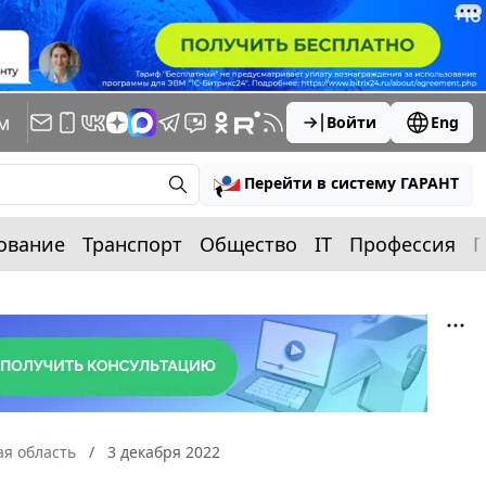
м
Войти
Eng
Перейти в систему ГАРАНТ
ование
Транспорт
Общество
IT
Профессия
П
я область
3 декабря 2022