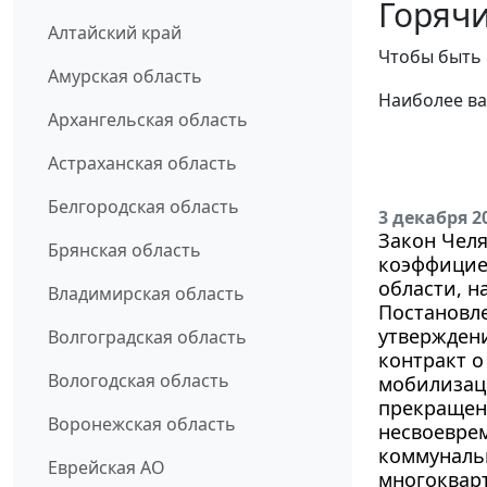
Горячи
Алтайский край
Чтобы быть 
Амурская область
Наиболее ва
Архангельская область
Астраханская область
Белгородская область
3 декабря 2
Закон Челя
Брянская область
коэффицие
области, на
Владимирская область
Постановле
утвержден
Волгоградская область
контракт о
Вологодская область
мобилизац
прекращени
Воронежская область
несвоеврем
коммунальн
Еврейская АО
многоквар