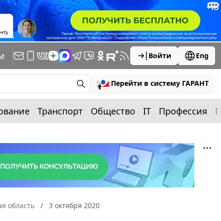
м
Войти
Eng
Перейти в систему ГАРАНТ
ование
Транспорт
Общество
IT
Профессия
П
я область
3 октября 2020