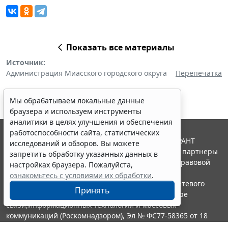
Показать все материалы
Источник:
Администрация Миасского городского округа
Перепечатка
Мы обрабатываем локальные данные
браузера и используем инструменты
аналитики в целях улучшения и обеспечения
работоспособности сайта, статистических
© ООО "НПП "ГАРАНТ-СЕРВИС", 2026. Система ГАРАНТ
исследований и обзоров. Вы можете
выпускается с 1990 года. Компания "Гарант" и ее партнеры
запретить обработку указанных данных в
являются участниками Российской ассоциации правовой
настройках браузера. Пожалуйста,
информации ГАРАНТ.
ознакомьтесь с условиями их обработки
.
Портал ГАРАНТ.РУ зарегистрирован в качестве сетевого
Принять
издания Федеральной службой по надзору в сфере
связи,информационных технологий и массовых
коммуникаций (Роскомнадзором), Эл № ФС77-58365 от 18
июня 2014 года.