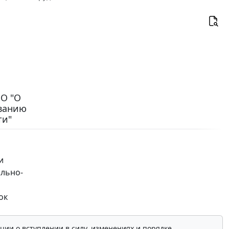
ЗО "О
ованию
ти"
и
ально-
ок
ции о вступлении в силу, изменениях и порядке