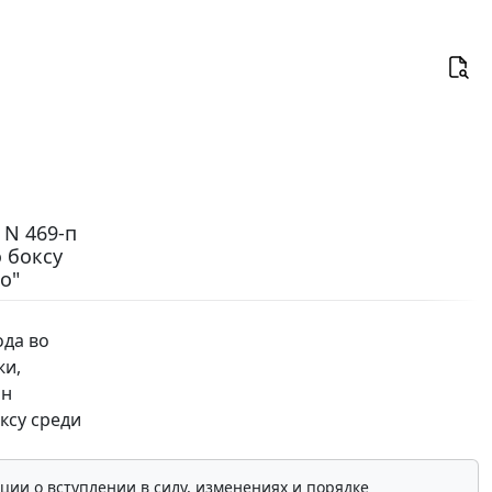
 N 469-п
 боксу
о"
ода во
жи,
ан
ксу среди
ции о вступлении в силу, изменениях и порядке