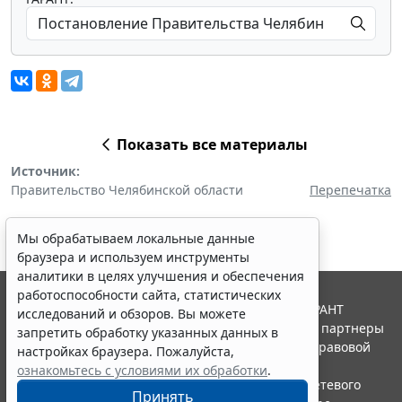
Показать все материалы
Источник:
Правительство Челябинской области
Перепечатка
Мы обрабатываем локальные данные
браузера и используем инструменты
аналитики в целях улучшения и обеспечения
работоспособности сайта, статистических
© ООО "НПП "ГАРАНТ-СЕРВИС", 2026. Система ГАРАНТ
исследований и обзоров. Вы можете
выпускается с 1990 года. Компания "Гарант" и ее партнеры
запретить обработку указанных данных в
являются участниками Российской ассоциации правовой
настройках браузера. Пожалуйста,
информации ГАРАНТ.
ознакомьтесь с условиями их обработки
.
Портал ГАРАНТ.РУ зарегистрирован в качестве сетевого
Принять