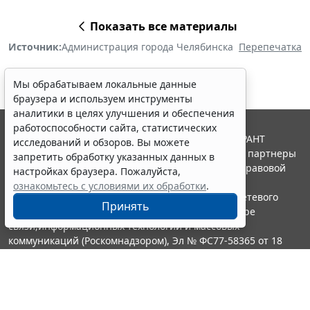
Показать все материалы
Источник:
Администрация города Челябинска
Перепечатка
Мы обрабатываем локальные данные
браузера и используем инструменты
аналитики в целях улучшения и обеспечения
работоспособности сайта, статистических
© ООО "НПП "ГАРАНТ-СЕРВИС", 2026. Система ГАРАНТ
исследований и обзоров. Вы можете
выпускается с 1990 года. Компания "Гарант" и ее партнеры
запретить обработку указанных данных в
являются участниками Российской ассоциации правовой
настройках браузера. Пожалуйста,
информации ГАРАНТ.
ознакомьтесь с условиями их обработки
.
Портал ГАРАНТ.РУ зарегистрирован в качестве сетевого
Принять
издания Федеральной службой по надзору в сфере
связи,информационных технологий и массовых
коммуникаций (Роскомнадзором), Эл № ФС77-58365 от 18
июня 2014 года.
16+
Контакты
8-800-200-88-88