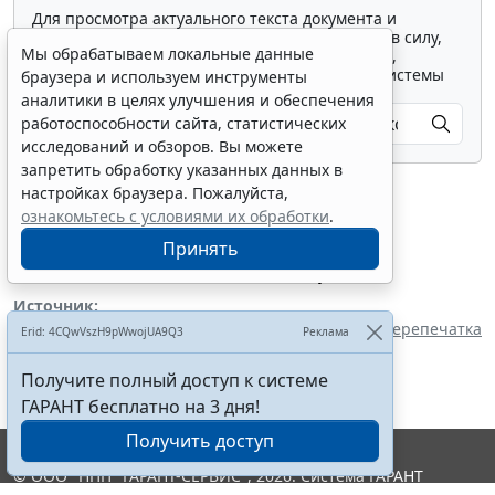
Для просмотра актуального текста документа и
получения полной информации о вступлении в силу,
Мы обрабатываем локальные данные
изменениях и порядке применения документа,
воспользуйтесь поиском в Интернет-версии системы
браузера и используем инструменты
ГАРАНТ:
аналитики в целях улучшения и обеспечения
работоспособности сайта, статистических
исследований и обзоров. Вы можете
запретить обработку указанных данных в
настройках браузера. Пожалуйста,
ознакомьтесь с условиями их обработки
.
Принять
Показать все материалы
Источник:
Администрация Миасского городского округа
Перепечатка
Erid: 4CQwVszH9pWwojUA9Q3
Реклама
Получите полный доступ к системе
ГАРАНТ бесплатно на 3 дня!
Получить доступ
© ООО "НПП "ГАРАНТ-СЕРВИС", 2026. Система ГАРАНТ