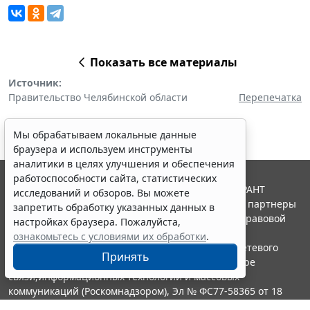
Показать все материалы
Источник:
Правительство Челябинской области
Перепечатка
Мы обрабатываем локальные данные
браузера и используем инструменты
аналитики в целях улучшения и обеспечения
работоспособности сайта, статистических
© ООО "НПП "ГАРАНТ-СЕРВИС", 2026. Система ГАРАНТ
исследований и обзоров. Вы можете
выпускается с 1990 года. Компания "Гарант" и ее партнеры
запретить обработку указанных данных в
являются участниками Российской ассоциации правовой
настройках браузера. Пожалуйста,
информации ГАРАНТ.
ознакомьтесь с условиями их обработки
.
Портал ГАРАНТ.РУ зарегистрирован в качестве сетевого
Принять
издания Федеральной службой по надзору в сфере
связи,информационных технологий и массовых
коммуникаций (Роскомнадзором), Эл № ФС77-58365 от 18
июня 2014 года.