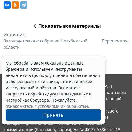
Показать все материалы
Источник:
Законодательное собрание Челябинской
Перепечатка
области
Мы обрабатываем локальные данные
браузера и используем инструменты
аналитики в целях улучшения и обеспечения
работоспособности сайта, статистических
© ООО "НПП "ГАРАНТ-СЕРВИС", 2026. Система ГАРАНТ
исследований и обзоров. Вы можете
выпускается с 1990 года. Компания "Гарант" и ее партнеры
запретить обработку указанных данных в
являются участниками Российской ассоциации правовой
настройках браузера. Пожалуйста,
информации ГАРАНТ.
ознакомьтесь с условиями их обработки
.
Портал ГАРАНТ.РУ зарегистрирован в качестве сетевого
Принять
издания Федеральной службой по надзору в сфере
связи,информационных технологий и массовых
коммуникаций (Роскомнадзором), Эл № ФС77-58365 от 18