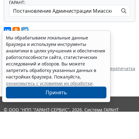
ГАРАНТ:
Мы обрабатываем локальные данные
браузера и используем инструменты
аналитики в целях улучшения и обеспечения
Показать все материалы
работоспособности сайта, статистических
Источник:
исследований и обзоров. Вы можете
Администрация Миасского городского округа
Перепечатка
запретить обработку указанных данных в
настройках браузера. Пожалуйста,
ознакомьтесь с условиями их обработки
.
Принять
© ООО "НПП "ГАРАНТ-СЕРВИС", 2026. Система ГАРАНТ
выпускается с 1990 года. Компания "Гарант" и ее партнеры
являются участниками Российской ассоциации правовой
информации ГАРАНТ.
Контакты
8-800-200-88-88