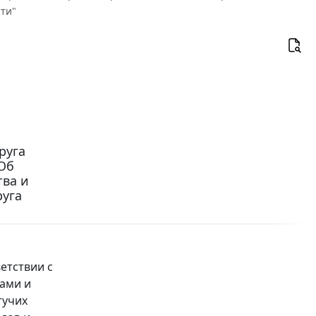
сти"
руга
"Об
тва и
руга
етствии с
ами и
тучих