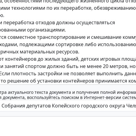
, особенностями последующего жизненного цикла отхо
ми технологиями по их переработке, обезвреживанию
ю.
и переработка отходов должны осуществляться
рованными организациями.
тся совместное транспортирование и смешивание ком
тходами, подлежащими сортировке либо использованию
оричных материальных ресурсов.
от контейнеров до жилых зданий, детских игровых площ
 и занятий спортом должно быть не менее 20 метров, но
 Если плотность застройки не позволяет выполнить дан
 то решение об установки контейнеров принимается ко
тра актуального текста документа и получения полной информа
 документа, воспользуйтесь поиском в Интернет-версии систе