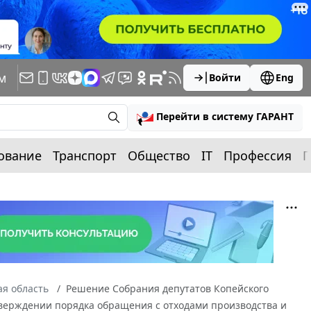
м
Войти
Eng
Перейти в систему ГАРАНТ
ование
Транспорт
Общество
IT
Профессия
П
я область
Решение Собрания депутатов Копейского
 утверждении порядка обращения с отходами производства и