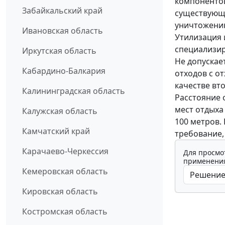
компонентов
Забайкальский край
существующи
уничтожени
Ивановская область
Утилизация 
специализи
Иркутская область
Не допускае
Кабардино-Балкария
отходов с о
качестве вт
Калининградская область
Расстояние 
мест отдыха
Калужская область
100 метров.
Камчатский край
требование,
Карачаево-Черкессия
Для просмо
применения
Кемеровская область
Кировская область
Костромская область