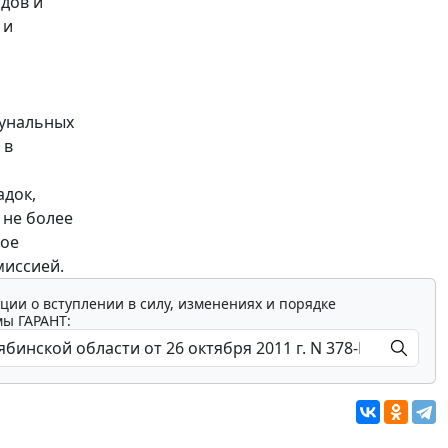
дов и
 и
мунальных
 в
адок,
 не более
ное
миссией.
ции о вступлении в силу, изменениях и порядке
мы ГАРАНТ: