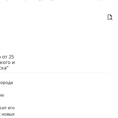
 от 25
кого и
ска"
города
их
сит его
я новых