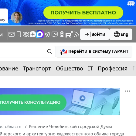
м
Войти
Eng
Перейти в систему ГАРАНТ
ование
Транспорт
Общество
IT
Профессия
П
я область
Решение Челябинской городской Думы
айнерского и архитектурно-художественного облика города