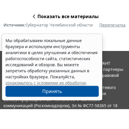
Показать все материалы
Источник:
Губернатор Челябинской области
Перепечатка
Мы обрабатываем локальные данные
браузера и используем инструменты
аналитики в целях улучшения и обеспечения
работоспособности сайта, статистических
© ООО "НПП "ГАРАНТ-СЕРВИС", 2026. Система ГАРАНТ
исследований и обзоров. Вы можете
выпускается с 1990 года. Компания "Гарант" и ее партнеры
запретить обработку указанных данных в
являются участниками Российской ассоциации правовой
настройках браузера. Пожалуйста,
информации ГАРАНТ.
ознакомьтесь с условиями их обработки
.
Портал ГАРАНТ.РУ зарегистрирован в качестве сетевого
Принять
издания Федеральной службой по надзору в сфере
связи,информационных технологий и массовых
коммуникаций (Роскомнадзором), Эл № ФС77-58365 от 18
июня 2014 года.
16+