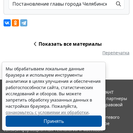
Показать все материалы
Перепечатка
Мы обрабатываем локальные данные
браузера и используем инструменты
аналитики в целях улучшения и обеспечения
работоспособности сайта, статистических
© ООО "НПП "ГАРАНТ-СЕРВИС", 2026. Система ГАРАНТ
исследований и обзоров. Вы можете
выпускается с 1990 года. Компания "Гарант" и ее партнеры
запретить обработку указанных данных в
являются участниками Российской ассоциации правовой
настройках браузера. Пожалуйста,
информации ГАРАНТ.
ознакомьтесь с условиями их обработки
.
Портал ГАРАНТ.РУ зарегистрирован в качестве сетевого
Принять
издания Федеральной службой по надзору в сфере
связи,информационных технологий и массовых