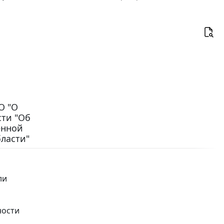
"
О "О
сти "Об
енной
ласти"
ли
ности