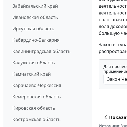
деятельност
Забайкальский край
деятельност
Ивановская область
налоговая с
доля доходо
Иркутская область
большую час
Кабардино-Балкария
Закон вступ
распростран
Калининградская область
Калужская область
Для просмо
применения
Камчатский край
Карачаево-Черкессия
Кемеровская область
Кировская область
Показа
Костромская область
Источник:
За