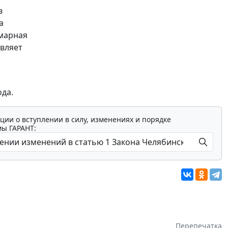
в
а
ммарная
авляет
ода.
ции о вступлении в силу, изменениях и порядке
мы ГАРАНТ:
Перепечатка