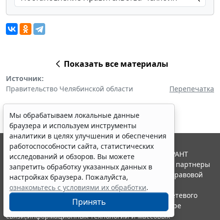
Показать все материалы
Источник:
Правительство Челябинской области
Перепечатка
Мы обрабатываем локальные данные
браузера и используем инструменты
аналитики в целях улучшения и обеспечения
работоспособности сайта, статистических
© ООО "НПП "ГАРАНТ-СЕРВИС", 2026. Система ГАРАНТ
исследований и обзоров. Вы можете
выпускается с 1990 года. Компания "Гарант" и ее партнеры
запретить обработку указанных данных в
являются участниками Российской ассоциации правовой
настройках браузера. Пожалуйста,
информации ГАРАНТ.
ознакомьтесь с условиями их обработки
.
Портал ГАРАНТ.РУ зарегистрирован в качестве сетевого
Принять
издания Федеральной службой по надзору в сфере
связи,информационных технологий и массовых