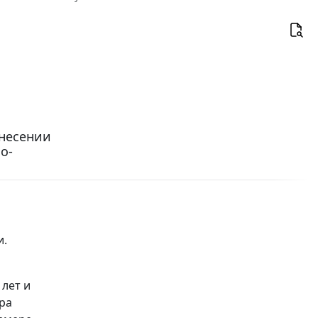
внесении
о-
и.
 лет и
ра