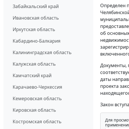
Определен п
Забайкальский край
Челябинской
Ивановская область
муниципальн
предоставле
Иркутская область
об основных
недвижимост
Кабардино-Балкария
зарегистрир
Калининградская область
включенного
Калужская область
Документы, 
соответству
Камчатский край
даты направ
проекта зак
Карачаево-Черкессия
находящегос
Кемеровская область
Закон вступ
Кировская область
Для просмо
Костромская область
применения