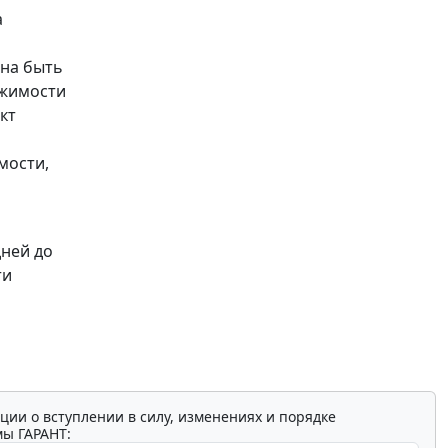
а
жна быть
ижимости
кт
мости,
дней до
ти
ции о вступлении в силу, изменениях и порядке
мы ГАРАНТ: