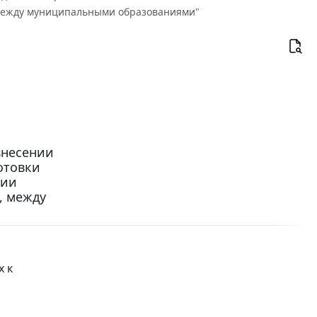
 между муниципальными образованиями"
 внесении
отовки
нии
, между
х к