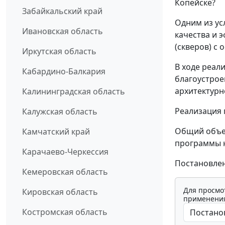
Копейске?
Забайкальский край
Одним из ус
Ивановская область
качества и 
(скверов) с
Иркутская область
В ходе реал
Кабардино-Балкария
благоустрое
архитектурн
Калининградская область
Реализация 
Калужская область
Общий объе
Камчатский край
программы на
Карачаево-Черкессия
Постановлени
Кемеровская область
Для просмо
Кировская область
применения
Костромская область