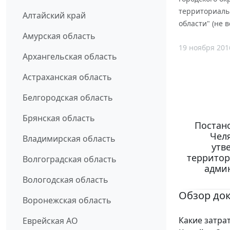
территориальн
Алтайский край
области" (не в
Амурская область
19 ноября 201
Архангельская область
Астраханская область
Белгородская область
Брянская область
Постан
Челя
Владимирская область
утв
территор
Волгоградская область
админ
Вологодская область
Обзор до
Воронежская область
Какие затра
Еврейская АО