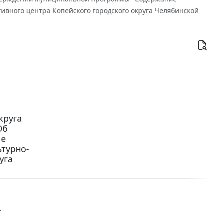
ивного центра Копейского городского округа Челябинской
круга
Об
ие
ьтурно-
уга
.