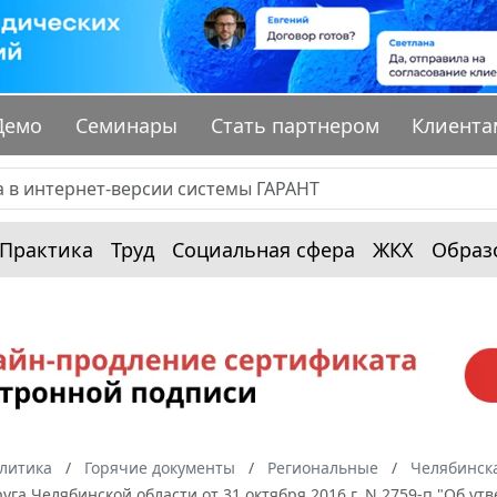
Демо
Семинары
Стать партнером
Клиента
Практика
Труд
Социальная сфера
ЖКХ
Образ
алитика
Горячие документы
Региональные
Челябинска
руга Челябинской области от 31 октября 2016 г. N 2759-п "Об