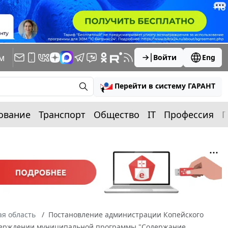
м
Войти
Eng
Перейти в систему ГАРАНТ
ование
Транспорт
Общество
IT
Профессия
П
я область
Постановление администрации Копейского
 утверждении муниципальной программы "Содержание