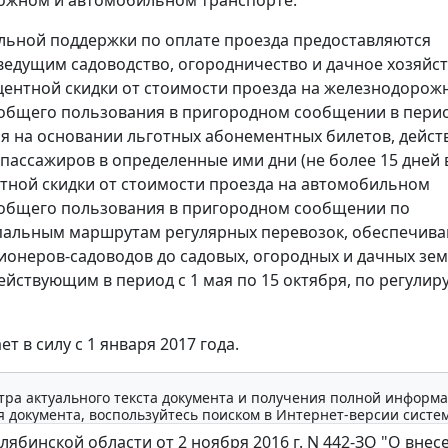
ожном и автомобильном транспорте.
ьной поддержки по оплате проезда предоставляются
ведущим садоводство, огородничество и дачное хозяйств
центной скидки от стоимости проезда на железнодорож
общего пользования в пригородном сообщении в перио
ря на основании льготных абонементных билетов, дейс
 пассажиров в определенные ими дни (не более 15 дней в
нтной скидки от стоимости проезда на автомобильном
 общего пользования в пригородном сообщении по
альным маршрутам регулярных перевозок, обеспечи
ионеров-садоводов до садовых, огородных и дачных зе
действующим в период с 1 мая по 15 октября, по регули
ет в силу с 1 января 2017 года.
тра актуального текста документа и получения полной информа
 документа, воспользуйтесь поиском в Интернет-версии систе