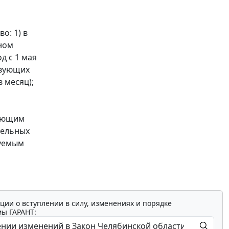
о: 1) в
ном
д с 1 мая
твующих
 месяц);
вающим
мельных
руемым
ции о вступлении в силу, изменениях и порядке
мы ГАРАНТ: