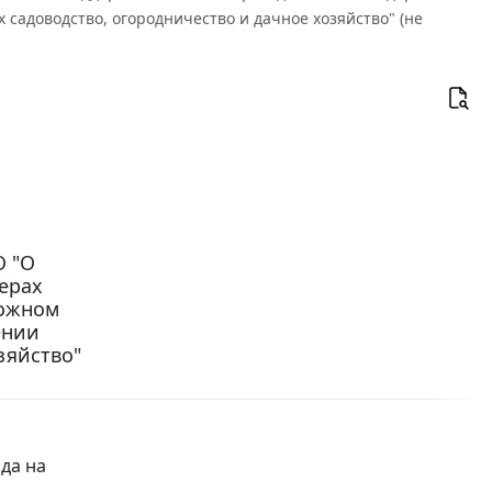
садоводство, огородничество и дачное хозяйство" (не
О "О
ерах
рожном
ении
зяйство"
да на