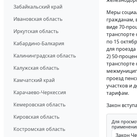
железнодор
Забайкальский край
Меры социал
Ивановская область
гражданам, 
виде 70-про
Иркутская область
транспорте 
по 15 октяб
Кабардино-Балкария
для проезда
Калининградская область
2) 50-проце
транспорте
Калужская область
межмуницип
проезд пенс
Камчатский край
участков и 
Карачаево-Черкессия
тарифам.
Кемеровская область
Закон вступа
Кировская область
Для просмо
применения
Костромская область