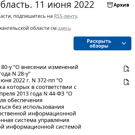
бласть. 11 июня 2022
Архив
асти, подпишитесь на 
RSS-ленту
.
хангельской области 
см.
здесь
Раскрыть
обзоры
N 80-у "О внесении изменений
ода N 28-у"
ня 2022 г. N 372-пп "О
ка которых в соответствии с
преля 2013 года N 44-ФЗ "О
для обеспечения
ться без использования
арственной информационной
нная система управления
ной информационной системой