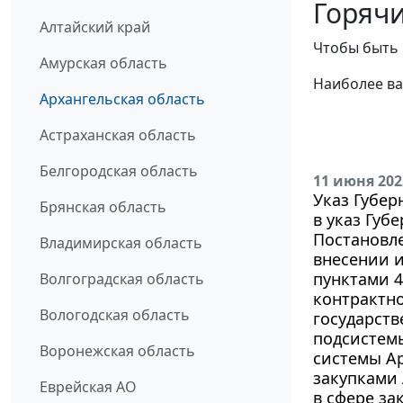
Горячи
Алтайский край
Чтобы быть 
Амурская область
Наиболее ва
Архангельская область
Астраханская область
Белгородская область
11 июня 202
Указ Губер
Брянская область
в указ Губ
Постановле
Владимирская область
внесении и
пунктами 4
Волгоградская область
контрактно
Вологодская область
государст
подсистем
Воронежская область
системы А
закупками
Еврейская АО
в сфере за