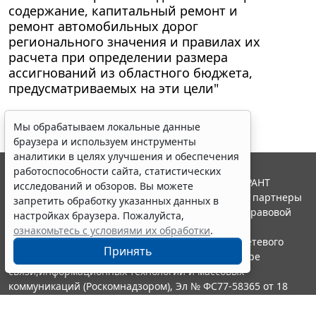
содержание, капитальный ремонт и
ремонт автомобильных дорог
регионального значения и правилах их
расчета при определении размера
ассигнований из областного бюджета,
предусматриваемых на эти цели"
Мы обрабатываем локальные данные
браузера и используем инструменты
аналитики в целях улучшения и обеспечения
работоспособности сайта, статистических
© ООО "НПП "ГАРАНТ-СЕРВИС", 2026. Система ГАРАНТ
исследований и обзоров. Вы можете
выпускается с 1990 года. Компания "Гарант" и ее партнеры
запретить обработку указанных данных в
являются участниками Российской ассоциации правовой
настройках браузера. Пожалуйста,
информации ГАРАНТ.
ознакомьтесь с условиями их обработки
.
Портал ГАРАНТ.РУ зарегистрирован в качестве сетевого
Принять
издания Федеральной службой по надзору в сфере
связи,информационных технологий и массовых
коммуникаций (Роскомнадзором), Эл № ФС77-58365 от 18
июня 2014 года.