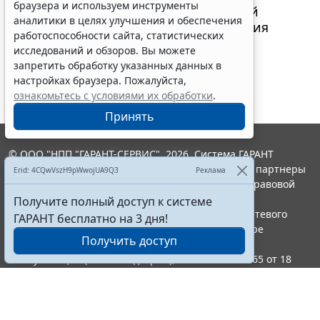
браузера и используем инструменты
направлениях бюджетной и налоговой
аналитики в целях улучшения и обеспечения
политики муниципального образования
работоспособности сайта, статистических
"Город Архангельск" на 2010 год и
исследований и обзоров. Вы можете
плановый период 2011 и 2012 годов"
запретить обработку указанных данных в
настройках браузера. Пожалуйста,
ознакомьтесь с условиями их обработки
.
Принять
© ООО "НПП "ГАРАНТ-СЕРВИС", 2026. Система ГАРАНТ
выпускается с 1990 года. Компания "Гарант" и ее партнеры
Erid: 4CQwVszH9pWwojUA9Q3
Реклама
являются участниками Российской ассоциации правовой
информации ГАРАНТ.
Получите полный доступ к системе
Портал ГАРАНТ.РУ зарегистрирован в качестве сетевого
ГАРАНТ бесплатно на 3 дня!
издания Федеральной службой по надзору в сфере
Получить доступ
связи,информационных технологий и массовых
коммуникаций (Роскомнадзором), Эл № ФС77-58365 от 18
июня 2014 года.
16+