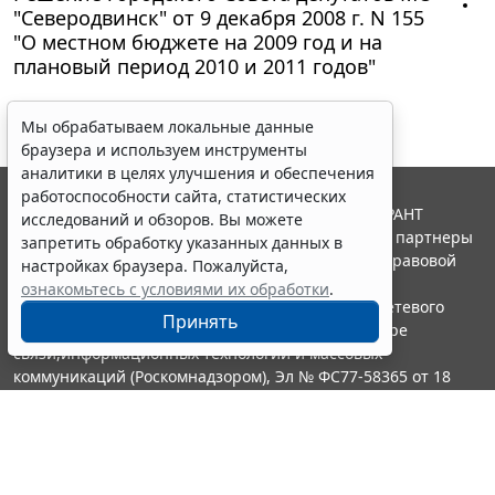
"Северодвинск" от 9 декабря 2008 г. N 155
"О местном бюджете на 2009 год и на
плановый период 2010 и 2011 годов"
Мы обрабатываем локальные данные
браузера и используем инструменты
аналитики в целях улучшения и обеспечения
работоспособности сайта, статистических
© ООО "НПП "ГАРАНТ-СЕРВИС", 2026. Система ГАРАНТ
исследований и обзоров. Вы можете
выпускается с 1990 года. Компания "Гарант" и ее партнеры
запретить обработку указанных данных в
являются участниками Российской ассоциации правовой
настройках браузера. Пожалуйста,
информации ГАРАНТ.
ознакомьтесь с условиями их обработки
.
Портал ГАРАНТ.РУ зарегистрирован в качестве сетевого
Принять
издания Федеральной службой по надзору в сфере
связи,информационных технологий и массовых
коммуникаций (Роскомнадзором), Эл № ФС77-58365 от 18
июня 2014 года.
16+
Контакты
8-800-200-88-88