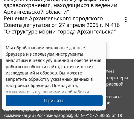
здравоохранения, находящихся в ведении
Архангельской области"
Решение Архангельского городского
Совета депутатов от 27 апреля 2005 г. N 416
"О структуре мэрии города Архангельска"
Мы обрабатываем локальные данные
браузера и используем инструменты
аналитики в целях улучшения и обеспечения
работоспособности сайта, статистических
© ООО "НПП "ГАРАНТ-СЕРВИС", 2026. Система ГАРАНТ
исследований и обзоров. Вы можете
выпускается с 1990 года. Компания "Гарант" и ее партнеры
запретить обработку указанных данных в
являются участниками Российской ассоциации правовой
настройках браузера. Пожалуйста,
информации ГАРАНТ.
ознакомьтесь с условиями их обработки
.
Портал ГАРАНТ.РУ зарегистрирован в качестве сетевого
Принять
издания Федеральной службой по надзору в сфере
связи,информационных технологий и массовых
коммуникаций (Роскомнадзором), Эл № ФС77-58365 от 18
июня 2014 года.
16+