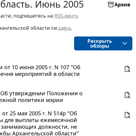
область. Июнь 2005
Архив
асти, подпишитесь на 
RSS-ленту
.
хангельской области 
см.
здесь
Раскрыть
обзоры
от 10 июня 2005 г. N 107 "Об
ечня мероприятий в области
р "Об утверждении Положения о
дежной политики мэрии
т 25 мая 2005 г. N 514р "Об
ты для выплаты ежемесячной
, занимающих должности, не
жбы Архангельской области"