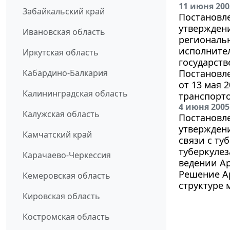
11 июня 200
Забайкальский край
Постановле
утвержден
Ивановская область
региональ
исполнител
Иркутская область
государст
Кабардино-Балкария
Постановл
от 13 мая 
Калининградская область
транспорт
4 июня 2005
Калужская область
Постановле
утвержден
Камчатский край
связи с ту
туберкулез
Карачаево-Черкессия
ведении Ар
Решение Ар
Кемеровская область
структуре 
Кировская область
Костромская область