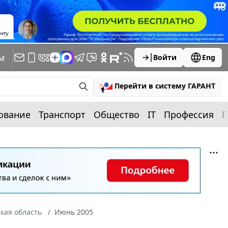
м
Войти
Eng
Перейти в систему ГАРАНТ
ование
Транспорт
Общество
IT
Профессия
П
кая область
Июнь 2005