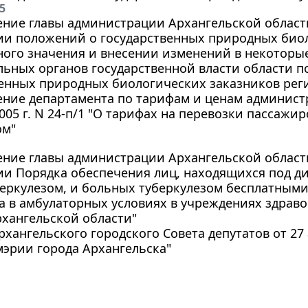
5
ние главы администрации Архангельской области о
ии положений о государственных природных био
ного значения и внесении изменений в некоторы
ьных органов государственной власти области п
венных природных биологических заказников рег
ение департамента по тарифам и ценам админист
2005 г. N 24-п/1 "О тарифах на перевозки пассажи
ом"
ние главы администрации Архангельской области о
ии Порядка обеспечения лиц, находящихся под 
беркулезом, и больных туберкулезом бесплатным
а в амбулаторных условиях в учреждениях здрав
хангельской области"
хангельского городского Совета депутатов от 27 а
мэрии города Архангельска"