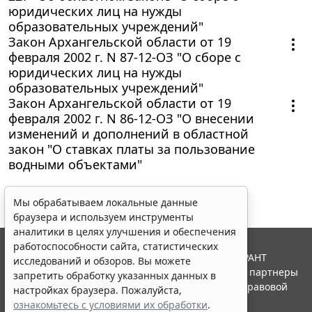
юридических лиц на нужды
образовательных учреждений"
Закон Архангельской области от 19
февраля 2002 г. N 87-12-ОЗ "О сборе с
юридических лиц на нужды
образовательных учреждений"
Закон Архангельской области от 19
февраля 2002 г. N 86-12-ОЗ "О внесении
изменений и дополнений в областной
закон "О ставках платы за пользование
водными объектами"
Мы обрабатываем локальные данные
браузера и используем инструменты
аналитики в целях улучшения и обеспечения
работоспособности сайта, статистических
© ООО "НПП "ГАРАНТ-СЕРВИС", 2026. Система ГАРАНТ
исследований и обзоров. Вы можете
выпускается с 1990 года. Компания "Гарант" и ее партнеры
запретить обработку указанных данных в
являются участниками Российской ассоциации правовой
настройках браузера. Пожалуйста,
информации ГАРАНТ.
ознакомьтесь с условиями их обработки
.