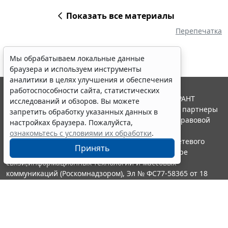
Показать все материалы
Перепечатка
Мы обрабатываем локальные данные
браузера и используем инструменты
аналитики в целях улучшения и обеспечения
работоспособности сайта, статистических
© ООО "НПП "ГАРАНТ-СЕРВИС", 2026. Система ГАРАНТ
исследований и обзоров. Вы можете
выпускается с 1990 года. Компания "Гарант" и ее партнеры
запретить обработку указанных данных в
являются участниками Российской ассоциации правовой
настройках браузера. Пожалуйста,
информации ГАРАНТ.
ознакомьтесь с условиями их обработки
.
Портал ГАРАНТ.РУ зарегистрирован в качестве сетевого
Принять
издания Федеральной службой по надзору в сфере
связи,информационных технологий и массовых
коммуникаций (Роскомнадзором), Эл № ФС77-58365 от 18
июня 2014 года.
16+
Контакты
8-800-200-88-88