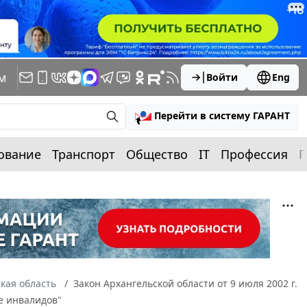
м
Войти
Eng
Перейти в систему ГАРАНТ
ование
Транспорт
Общество
IT
Профессия
П
кая область
Закон Архангельской области от 9 июля 2002 г.
е инвалидов"