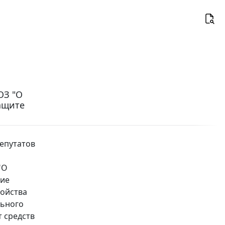
ОЗ "О
ащите
епутатов
"О
щие
ройства
льного
 средств