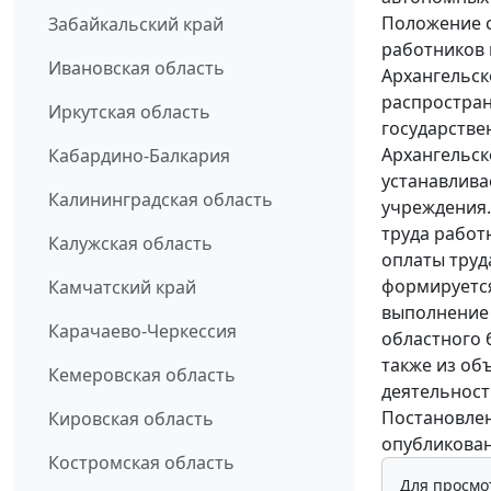
Положение о
Забайкальский край
работников 
Ивановская область
Архангельск
распростран
Иркутская область
государств
Архангельск
Кабардино-Балкария
устанавлива
Калининградская область
учреждения.
труда работ
Калужская область
оплаты труд
формируется
Камчатский край
выполнение 
Карачаево-Черкессия
областного 
также из об
Кемеровская область
деятельност
Постановлен
Кировская область
опубликован
Костромская область
Для просмо