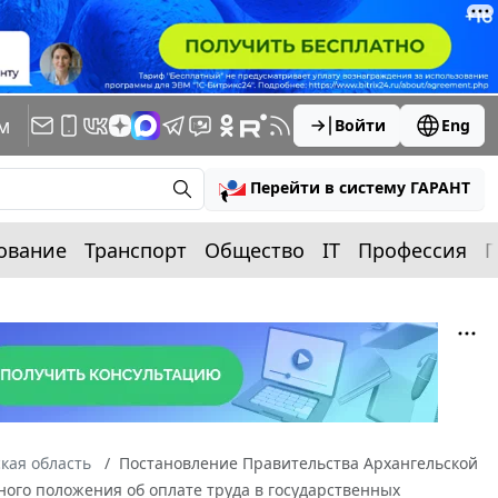
м
Войти
Eng
Перейти в систему ГАРАНТ
ование
Транспорт
Общество
IT
Профессия
П
кая область
Постановление Правительства Архангельской
ного положения об оплате труда в государственных