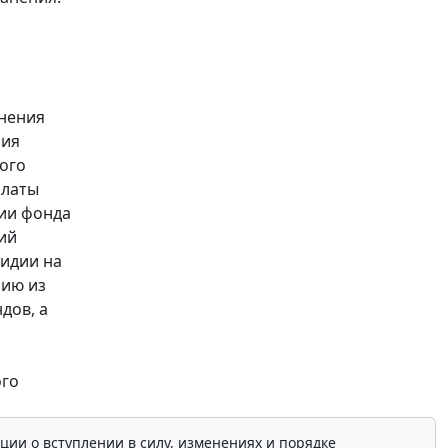
нения
ния
ого
платы
мии фонда
ий
сидии на
нию из
дов, а
ого
ции о вступлении в силу, изменениях и порядке