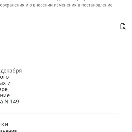
оохранения и о внесении изменения в постановление
 декабря
ного
ых и
ере
ение
а N 149-
ых и
анения.