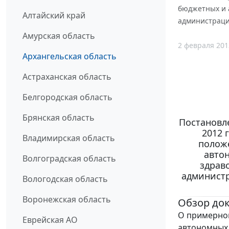
бюджетных и 
Алтайский край
администрации
Амурская область
2 февраля 201
Архангельская область
Астраханская область
Белгородская область
Брянская область
Постановл
2012 
Владимирская область
положе
авто
Волгоградская область
здрав
администр
Вологодская область
Воронежская область
Обзор до
О примерном
Еврейская АО
автономных 