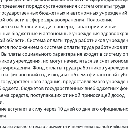
пределяет порядок установления систем оплаты труда
государственных бюджетных и автономных учреждений
ой области в сфере здравоохранения. Положение
яется на больницы, диспансеры, санатории и иные
енные бюджетные и автономные учреждения здравоохра
ой области. Система оплаты труда работников учрежде
ется положением о системе оплаты труда работников эт
 Выплаты социального характера не входят в систему о
ников учреждения, но могут начисляться за счет эконо
а учреждения. Фонд оплаты труда работников учрежден
 на финансовый год исходя из объема финансовой суб
государственного задания, предоставляемого учрежде
бюджета, бюджетов государственных внебюджетных фон
ъема средств, поступающих от иной приносящей доход
и.
ие вступает в силу через 10 дней со дня его официальн
ия.
тра актуального текста документа и получения полной информа