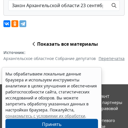
Показать все материалы
Источник:
Архангельское областное Собрание депутатов
Перепечатка
Мы обрабатываем локальные данные
браузера и используем инструменты
аналитики в целях улучшения и обеспечения
работоспособности сайта, статистических
© ООО "НПП "ГАРАНТ-СЕРВИС", 2026. Система ГАРАНТ
исследований и обзоров. Вы можете
выпускается с 1990 года. Компания "Гарант" и ее партнеры
запретить обработку указанных данных в
являются участниками Российской ассоциации правовой
настройках браузера. Пожалуйста,
информации ГАРАНТ.
ознакомьтесь с условиями их обработки
.
Портал ГАРАНТ.РУ зарегистрирован в качестве сетевого
Принять
издания Федеральной службой по надзору в сфере