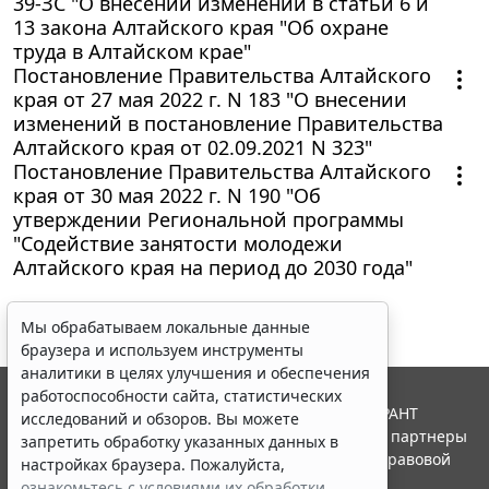
39-ЗС "О внесении изменений в статьи 6 и
13 закона Алтайского края "Об охране
труда в Алтайском крае"
Постановление Правительства Алтайского
края от 27 мая 2022 г. N 183 "О внесении
изменений в постановление Правительства
Алтайского края от 02.09.2021 N 323"
Постановление Правительства Алтайского
края от 30 мая 2022 г. N 190 "Об
утверждении Региональной программы
"Содействие занятости молодежи
Алтайского края на период до 2030 года"
Мы обрабатываем локальные данные
браузера и используем инструменты
аналитики в целях улучшения и обеспечения
работоспособности сайта, статистических
© ООО "НПП "ГАРАНТ-СЕРВИС", 2026. Система ГАРАНТ
исследований и обзоров. Вы можете
выпускается с 1990 года. Компания "Гарант" и ее партнеры
запретить обработку указанных данных в
являются участниками Российской ассоциации правовой
настройках браузера. Пожалуйста,
информации ГАРАНТ.
ознакомьтесь с условиями их обработки
.