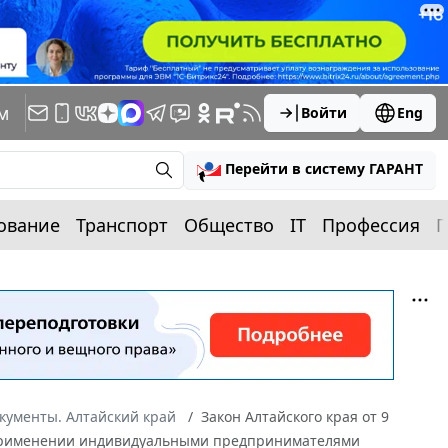
м
Войти
Eng
Перейти в систему ГАРАНТ
ование
Транспорт
Общество
IT
Профессия
П
кументы. Алтайский край
Закон Алтайского края от 9
"О применении индивидуальными предпринимателями