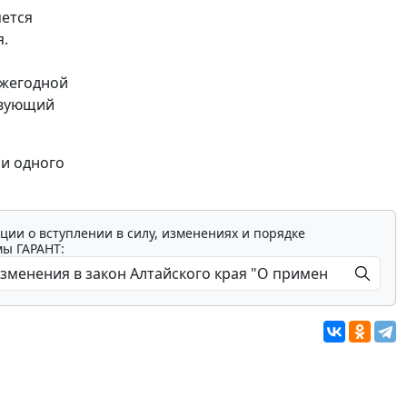
яется
я.
ежегодной
твующий
ии одного
ции о вступлении в силу, изменениях и порядке
мы ГАРАНТ: