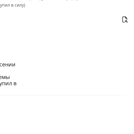
упил в силу)
есении
темы
упил в