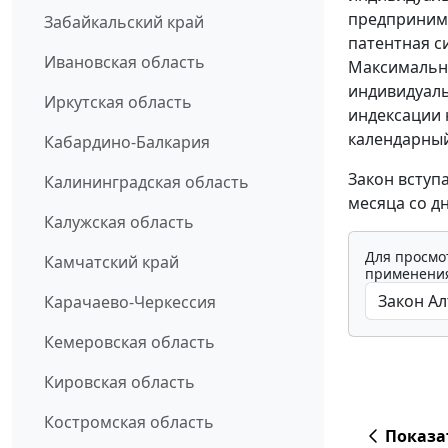
предпринима
Забайкальский край
патентная с
Ивановская область
Максимальн
индивидуал
Иркутская область
индексации 
календарный
Кабардино-Балкария
Закон вступа
Калининградская область
месяца со д
Калужская область
Для просмо
Камчатский край
применения
Карачаево-Черкессия
Кемеровская область
Кировская область
Костромская область
Показа