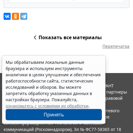
Показать все материалы
Перепечатка
Мы обрабатываем локальные данные
браузера и используем инструменты
аналитики в целях улучшения и обеспечения
работоспособности сайта, статистических
© ООО "НПП "ГАРАНТ-СЕРВИС", 2026. Система ГАРАНТ
исследований и обзоров. Вы можете
выпускается с 1990 года. Компания "Гарант" и ее партнеры
запретить обработку указанных данных в
являются участниками Российской ассоциации правовой
настройках браузера. Пожалуйста,
информации ГАРАНТ.
ознакомьтесь с условиями их обработки
.
Портал ГАРАНТ.РУ зарегистрирован в качестве сетевого
Принять
издания Федеральной службой по надзору в сфере
связи,информационных технологий и массовых
коммуникаций (Роскомнадзором), Эл № ФС77-58365 от 18