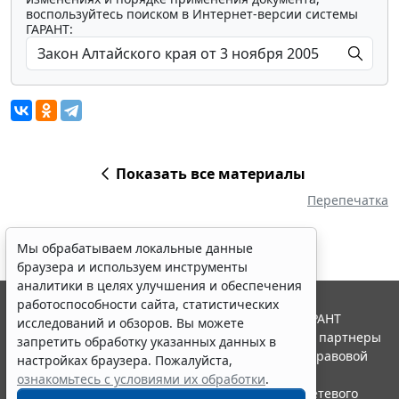
воспользуйтесь поиском в Интернет-версии системы
ГАРАНТ:
Показать все материалы
Перепечатка
Мы обрабатываем локальные данные
браузера и используем инструменты
аналитики в целях улучшения и обеспечения
работоспособности сайта, статистических
© ООО "НПП "ГАРАНТ-СЕРВИС", 2026. Система ГАРАНТ
исследований и обзоров. Вы можете
выпускается с 1990 года. Компания "Гарант" и ее партнеры
запретить обработку указанных данных в
являются участниками Российской ассоциации правовой
настройках браузера. Пожалуйста,
информации ГАРАНТ.
ознакомьтесь с условиями их обработки
.
Портал ГАРАНТ.РУ зарегистрирован в качестве сетевого