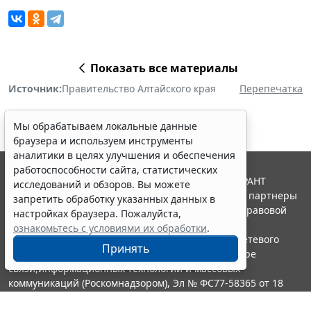
Показать все материалы
Источник:
Правительство Алтайского края
Перепечатка
Мы обрабатываем локальные данные
браузера и используем инструменты
аналитики в целях улучшения и обеспечения
работоспособности сайта, статистических
© ООО "НПП "ГАРАНТ-СЕРВИС", 2026. Система ГАРАНТ
исследований и обзоров. Вы можете
выпускается с 1990 года. Компания "Гарант" и ее партнеры
запретить обработку указанных данных в
являются участниками Российской ассоциации правовой
настройках браузера. Пожалуйста,
информации ГАРАНТ.
ознакомьтесь с условиями их обработки
.
Портал ГАРАНТ.РУ зарегистрирован в качестве сетевого
Принять
издания Федеральной службой по надзору в сфере
связи,информационных технологий и массовых
коммуникаций (Роскомнадзором), Эл № ФС77-58365 от 18
июня 2014 года.