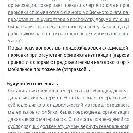
организации, совершает поездки в черте города в прои
парковки списываются с личного мобильного счета рабо
представить в бухгалтерию распечатку документа с ин
была получена на его электронную почту. Каково доку
работником на оплату парковок через мобильное прилож
учета?
По данному вопросу мы придерживаемся следующей по
парковки при отсутствии оригинала квитанции (парково
привести к спорам с представителями налогового орган
мобильное приложение (отправкой...
Бухучет и отчетность
Организация является генеральным субподрядчиком. Ге
давальческий материал. Этот материал генеральный зака
субподрядчика этот давальческий материал отражается 
материалов (столбики) была повреждена, организации 
давальческих материалов. Стоимость повреждений сос
субподрядчик должен эту сумму вернуть генеральному з