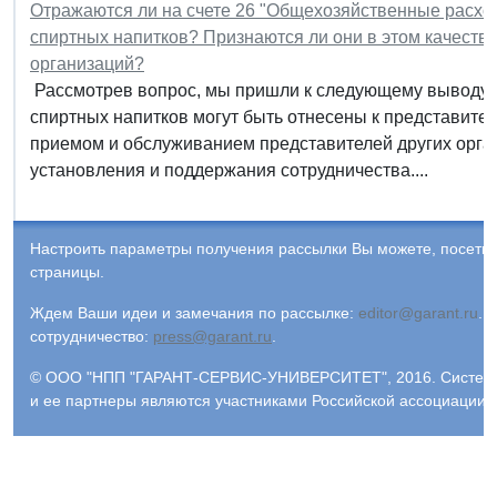
Отражаются ли на счете 26 "Общехозяйственные расход
спиртных напитков? Признаются ли они в этом качеств
организаций?
Рассмотрев вопрос, мы пришли к следующему выводу: 
спиртных напитков могут быть отнесены к представит
приемом и обслуживанием представителей других орган
установления и поддержания сотрудничества....
Настроить параметры получения рассылки Вы можете, посети
страницы.
Ждем Ваши идеи и замечания по рассылке:
editor@garant.ru
.
Р
сотрудничество:
press@garant.ru
.
© ООО "НПП "ГАРАНТ-СЕРВИС-УНИВЕРСИТЕТ", 2016. Система Г
и ее партнеры являются участниками Российской ассоциации