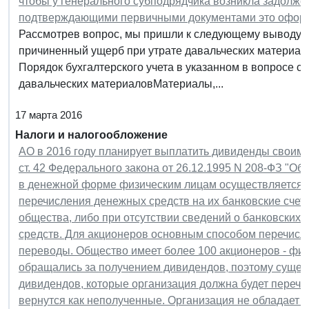
чтобы у генерального субподрядчика возникла задолже
подтверждающими первичными документами это офор
Рассмотрев вопрос, мы пришли к следующему выводу: 
причиненный ущерб при утрате давальческих материало
Порядок бухгалтерского учета в указанном в вопросе 
давальческих материаловМатериалы,...
17 марта 2016
Налоги и налогообложение
АО в 2016 году планирует выплатить дивиденды своим 
ст. 42 Федерального закона от 26.12.1995 N 208-ФЗ "О
в денежной форме физическим лицам осуществляется т
перечисления денежных средств на их банковские счета
общества, либо при отсутствии сведений о банковских 
средств. Для акционеров основным способом перечис
переводы. Общество имеет более 100 акционеров - физи
обращались за получением дивидендов, поэтому существ
дивидендов, которые организация должна будет перечи
вернутся как неполученные. Организация не обладает 