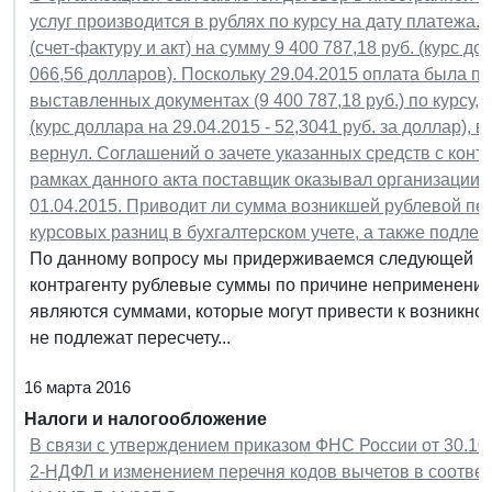
услуг производится в рублях по курсу на дату платежа
(счет-фактуру и акт) на сумму 9 400 787,18 руб. (курс д
066,56 долларов). Поскольку 29.04.2015 оплата была п
выставленных документах (9 400 787,18 руб.) по курсу
(курс доллара на 29.04.2015 - 52,3041 руб. за доллар),
вернул. Соглашений о зачете указанных средств с конт
рамках данного акта поставщик оказывал организации у
01.04.2015. Приводит ли сумма возникшей рублевой пе
курсовых разниц в бухгалтерском учете, а также подле
По данному вопросу мы придерживаемся следующей п
контрагенту рублевые суммы по причине неприменения
являются суммами, которые могут привести к возникнов
не подлежат пересчету...
16 марта 2016
Налоги и налогообложение
В связи с утверждением приказом ФНС России от 30.1
2-НДФЛ и изменением перечня кодов вычетов в соответ