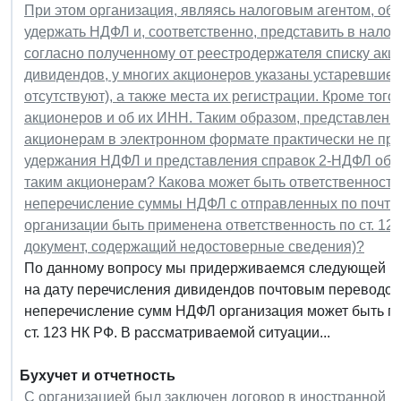
При этом организация, являясь налоговым агентом, об
удержать НДФЛ и, соответственно, представить в нало
согласно полученному от реестродержателя списку акц
дивидендов, у многих акционеров указаны устаревшие 
отсутствуют), а также места их регистрации. Кроме тог
акционеров и об их ИНН. Таким образом, представлени
акционерам в электронном формате практически не пр
удержания НДФЛ и представления справок 2-НДФЛ об у
таким акционерам? Какова может быть ответственность
неперечисление суммы НДФЛ с отправленных по почто
организации быть применена ответственность по ст. 12
документ, содержащий недостоверные сведения)?
По данному вопросу мы придерживаемся следующей по
на дату перечисления дивидендов почтовым переводом
неперечисление сумм НДФЛ организация может быть пр
ст. 123 НК РФ. В рассматриваемой ситуации...
Бухучет и отчетность
С организацией был заключен договор в иностранной в