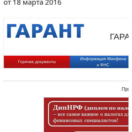
от 18 марта 2016
ГАРАН
Информация Минфина
Горячие документы
и ФНС
Прис