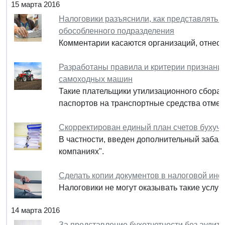
15 марта 2016
Налоговики разъяснили, как представлять
обособленного подразделения
Комментарии касаются организаций, отнес
Разработаны правила и критерии признани
самоходных машин
Такие плательщики утилизационного сбора 
паспортов на транспортные средства отметк
Скорректирован единый план счетов бухуче
В частности, введен дополнительный забал
компаниях".
Сделать копии документов в налоговой инсп
Налоговики не могут оказывать такие услуги
14 марта 2016
За представление бухотчетности без аудито