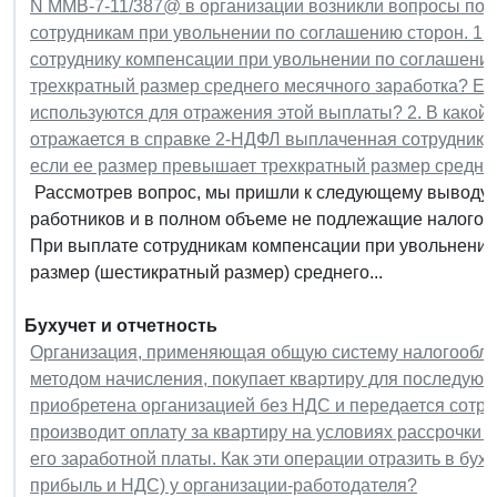
N ММВ-7-11/387@ в организации возникли вопросы по 
сотрудникам при увольнении по соглашению сторон. 1.
сотруднику компенсации при увольнении по соглашени
трехкратный размер среднего месячного заработка? Есл
используются для отражения этой выплаты? 2. В какой 
отражается в справке 2-НДФЛ выплаченная сотруднику
если ее размер превышает трехкратный размер средне
Рассмотрев вопрос, мы пришли к следующему выводу:
работников и в полном объеме не подлежащие налогоо
При выплате сотрудникам компенсации при увольнении
размер (шестикратный размер) среднего...
Бухучет и отчетность
Организация, применяющая общую систему налогообл
методом начисления, покупает квартиру для последующ
приобретена организацией без НДС и передается сотру
производит оплату за квартиру на условиях рассрочки
его заработной платы. Как эти операции отразить в бухг
прибыль и НДС) у организации-работодателя?