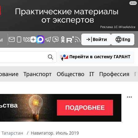
м
Войти
Eng
Перейти в систему ГАРАНТ
ование
Транспорт
Общество
IT
Профессия
П
 Татарстан
Навигатор. Июль 2019