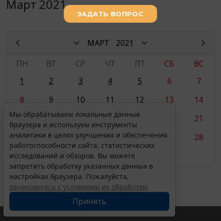
Март 2021
МАРТ
2021
ПН
ВТ
СР
ЧТ
ПТ
СБ
ВС
1
2
3
4
5
6
7
8
9
10
11
12
13
14
Мы обрабатываем локальные данные
15
16
17
18
19
20
21
браузера и используем инструменты
аналитики в целях улучшения и обеспечения
22
23
24
25
26
27
28
работоспособности сайта, статистических
29
30
31
исследований и обзоров. Вы можете
запретить обработку указанных данных в
настройках браузера. Пожалуйста,
ознакомьтесь с условиями их обработки
.
Принять