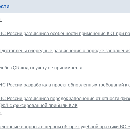
ости
1
НС России разъяснила особенности применения ККТ при ра
одготовлены очередные разъяснения о порядке заполнени
к без QR-кода к учету не принимается
НС России разработала проект обновленных требований к 
НС России разъяснила порядок заполнения отчетности физ
ДФЛ с фиксированной прибыли КИК
1
алоговые вопросы в первом обзоре судебной практики ВС Р