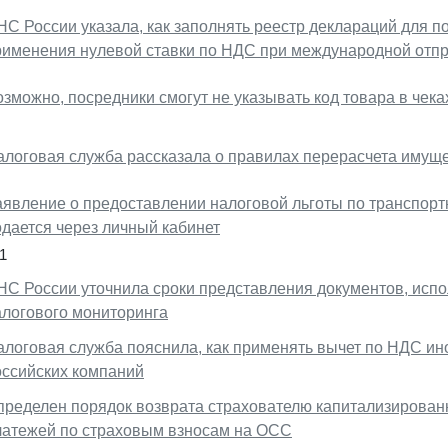
НС России указала, как заполнять реестр деклараций для 
рименения нулевой ставки по НДС при международной отпр
зможно, посредники смогут не указывать код товара в чека
алоговая служба рассказала о правилах перерасчета имущ
аявление о предоставлении налоговой льготы по транспорт
одается через личный кабинет
1
НС России уточнила сроки представления документов, исп
алогового мониторинга
алоговая служба пояснила, как применять вычет по НДС 
оссийских компаний
пределен порядок возврата страхователю капитализированны
латежей по страховым взносам на ОСС