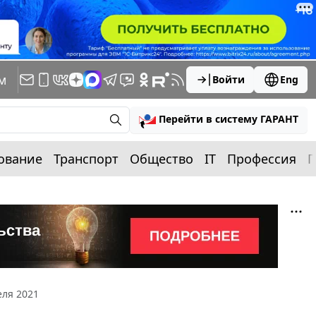
м
Войти
Eng
Перейти в систему ГАРАНТ
ование
Транспорт
Общество
IT
Профессия
П
еля 2021