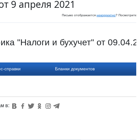
от 9 апреля 2021
Письмо отображается
некорректно
? Посмотрите и
ика "Налоги и бухучет" от 09.04.2
с-справки
Бланки документов
ам в: