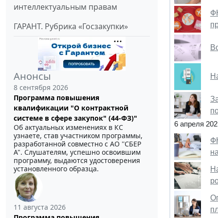
интеллектуальным правам
Ф
п
ГАРАНТ. Рубрика «Госзакупки»
Во
Анонсы
Н
8 сентября 2026
Программа повышения
З
квалификации "О контрактной
п
системе в сфере закупок" (44-ФЗ)"
6 апреля 202
Об актуальных изменениях в КС
узнаете, став участником программы,
Ф
разработанной совместно с АО ''СБЕР
А". Слушателям, успешно освоившим
н
программу, выдаются удостоверения
установленного образца.
Н
р
О
11 августа 2026
п
Программа повышения