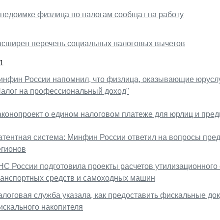
 недоимке физлица по налогам сообщат на работу
асширен перечень социальных налоговых вычетов
1
инфин России напомнил, что физлица, оказывающие юруслу
Налог на профессиональный доход"
аконопроект о едином налоговом платеже для юрлиц и пред
атентная система: Минфин России ответил на вопросы пре
егионов
НС России подготовила проекты расчетов утилизационного
ранспортных средств и самоходных машин
алоговая служба указала, как предоставить фискальные до
искального накопителя