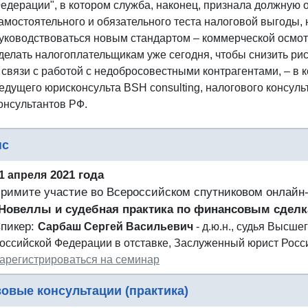
едерации", в котором служба, наконец, признала должную 
амостоятельного и обязательного теста налоговой выгоды,
уководствоваться новым стандартом – коммерческой осмот
делать налогоплательщикам уже сегодня, чтобы снизить ри
 связи с работой с недобросовестными контрагентами, – в
едущего юрисконсульта BSH consulting, налогового консул
онсультантов РФ.
нс
2021 года
1 апреля
римите участие во Всероссийском спутниковом онлайн
Новеллы и судебная практика по финансовым сдел
пикер:
Сарбаш Сергей Васильевич
- д.ю.н., судья Высш
оссийской Федерации в отставке, Заслуженный юрист Росс
арегистрироваться на семинар
овые консультации (практика)