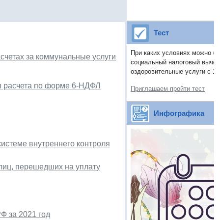
Тест
При каких условиях можно б
счетах за коммунальные услуги
социальный налоговый вычет
оздоровительные услуги с 1 
я расчета по форме 6-НДФЛ
Приглашаем пройти тест
Инфографика
системе внутреннего контроля
лиц, перешедших на уплату
Ф за 2021 год