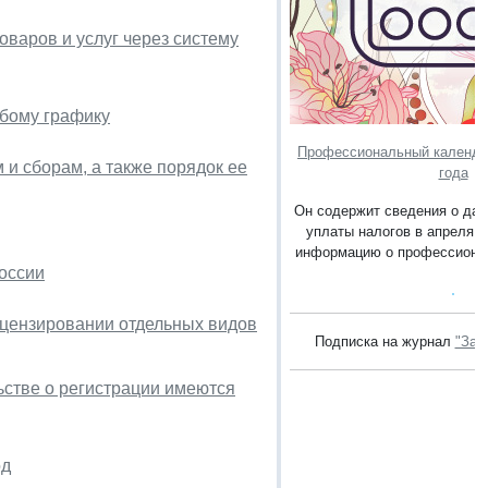
варов и услуг через систему
обому графику
Профессиональный календар
 и сборам, а также порядок ее
года
Он содержит сведения о дат
уплаты налогов в апреля 2
информацию о профессионал
оссии
цензировании отдельных видов
Подписка на журнал
"Зак
ьстве о регистрации имеются
од