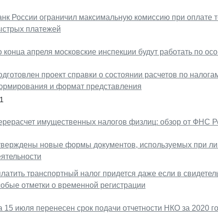
анк России ограничил максимальную комиссию при оплате то
ыстрых платежей
о конца апреля московские инспекции будут работать по ос
дготовлен проект справки о состоянии расчетов по налогам
ормирования и формат представления
1
ерерасчет имущественных налогов физлиц: обзор от ФНС Р
тверждены новые формы документов, используемых при ли
еятельности
платить транспортный налог придется даже если в свидетел
собые отметки о временной регистрации
а 15 июля перенесен срок подачи отчетности НКО за 2020 г