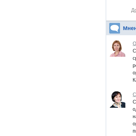
Д
Мне
О
С
с
р
о
К
С
С
о
н
о
п