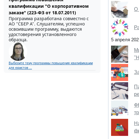
квалификации "О корпоративном
О
заказе" (223-ФЗ от 18.07.2011)
Программа разработана совместно с
АО ''СБЕР А". Слушателям, успешно
Р
освоившим программу, выдаются
удостоверения установленного
образца.
5 апреля 202
М
"
Выберите тему программы повышения квалификации
для юристов ...
З
П
р
Ф
т
Н
ф