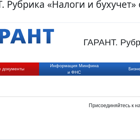
. Рубрика «Налоги и бухучет» 
ГАРАНТ. Рубр
Информация Минфина
е документы
Бизне
и ФНС
Присоединяйтесь к н