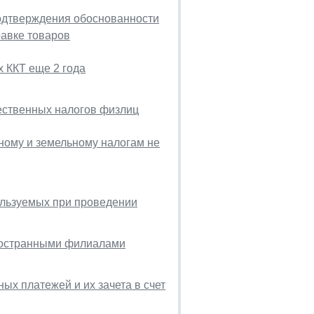
подтверждения обоснованности
авке товаров
х ККТ еще 2 года
ественных налогов физлиц
ному и земельному налогам не
ользуемых при проведении
иностранными филиалами
х платежей и их зачета в счет