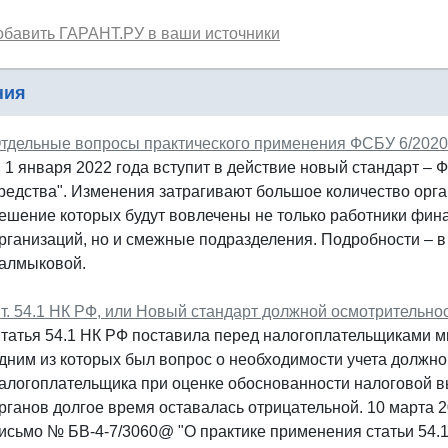
обавить ГАРАНТ.РУ в ваши источники
ния
тдельные вопросы практического применения ФСБУ 6/2020
 1 января 2022 года вступит в действие новый стандарт –
редства". Изменения затрагивают большое количество орг
ешение которых будут вовлечены не только работники фина
рганизаций, но и смежные подразделения. Подробности – 
алмыковой.
т. 54.1 НК РФ, или Новый стандарт должной осмотрительно
татья 54.1 НК РФ поставила перед налогоплательщиками 
дним из которых был вопрос о необходимости учета должн
алогоплательщика при оценке обоснованности налоговой 
рганов долгое время оставалась отрицательной. 10 марта 
исьмо № БВ-4-7/3060@ "О практике применения статьи 54.1