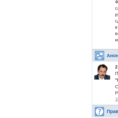
Ф
с
р
с
в
в
к
Ано
2
П
"
С
Р
З
Прав